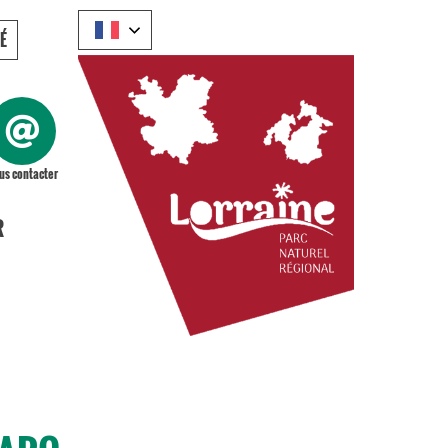
É
us contacter
R