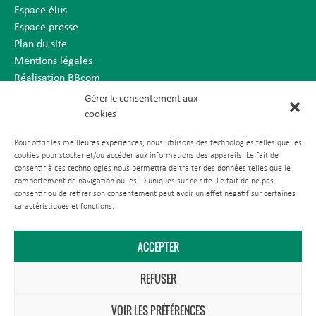
Espace élus
Espace presse
Plan du site
Mentions légales
Réalisation BBcom
Gérer le consentement aux
cookies
Pour offrir les meilleures expériences, nous utilisons des technologies telles que les
cookies pour stocker et/ou accéder aux informations des appareils. Le fait de
consentir à ces technologies nous permettra de traiter des données telles que le
comportement de navigation ou les ID uniques sur ce site. Le fait de ne pas
consentir ou de retirer son consentement peut avoir un effet négatif sur certaines
caractéristiques et fonctions.
ACCEPTER
REFUSER
VOIR LES PRÉFÉRENCES