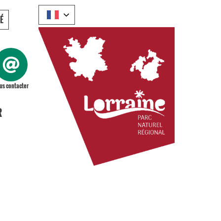
É
us contacter
R