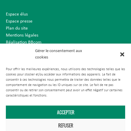
Espace élus
Espace presse
Plan du site
Mentions légales
Réalisation BBcom
Gérer le consentement aux
cookies
Pour offrir les meilleures expériences, nous utilisons des technologies telles que les
cookies pour stocker et/ou accéder aux informations des appareils. Le fait de
consentir à ces technologies nous permettra de traiter des données telles que le
comportement de navigation ou les ID uniques sur ce site. Le fait de ne pas
consentir ou de retirer son consentement peut avoir un effet négatif sur certaines
caractéristiques et fonctions.
ACCEPTER
REFUSER